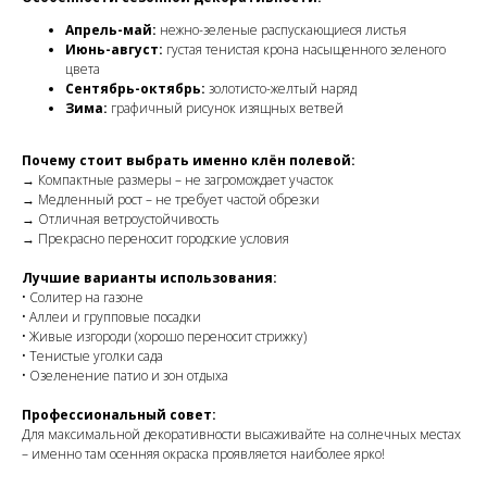
Апрель-май:
нежно-зеленые распускающиеся листья
Июнь-август:
густая тенистая крона насыщенного зеленого
цвета
Сентябрь-октябрь:
золотисто-желтый наряд
Зима:
графичный рисунок изящных ветвей
Почему стоит выбрать именно клён полевой:
→ Компактные размеры – не загромождает участок
→ Медленный рост – не требует частой обрезки
→ Отличная ветроустойчивость
→ Прекрасно переносит городские условия
Лучшие варианты использования:
• Солитер на газоне
• Аллеи и групповые посадки
• Живые изгороди (хорошо переносит стрижку)
• Тенистые уголки сада
• Озеленение патио и зон отдыха
Профессиональный совет:
Для максимальной декоративности высаживайте на солнечных местах
– именно там осенняя окраска проявляется наиболее ярко!