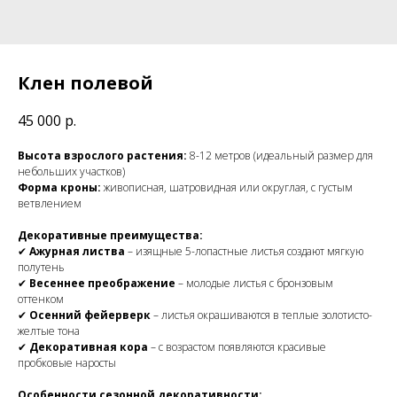
Клен полевой
45 000
р.
Высота взрослого растения:
8-12 метров (идеальный размер для
небольших участков)
Форма кроны:
живописная, шатровидная или округлая, с густым
ветвлением
Декоративные преимущества:
✔
Ажурная листва
– изящные 5-лопастные листья создают мягкую
полутень
✔
Весеннее преображение
– молодые листья с бронзовым
оттенком
✔
Осенний фейерверк
– листья окрашиваются в теплые золотисто-
желтые тона
✔
Декоративная кора
– с возрастом появляются красивые
пробковые наросты
Особенности сезонной декоративности: