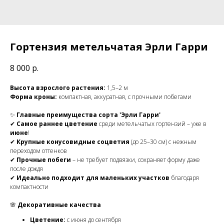
Гортензия метельчатая Эрли Гарри
8 000
р.
Высота взрослого растения:
1,5–2 м
Форма кроны:
компактная, аккуратная, с прочными побегами
✨
Главные преимущества сорта 'Эрли Гарри'
✔
Самое раннее цветение
среди метельчатых гортензий – уже в
июне
!
✔
Крупные конусовидные соцветия
(до 25–30 см) с нежным
переходом оттенков
✔
Прочные побеги
– не требует подвязки, сохраняет форму даже
после дождя
✔
Идеально подходит для маленьких участков
благодаря
компактности
🌸
Декоративные качества
Цветение:
с июня до сентября