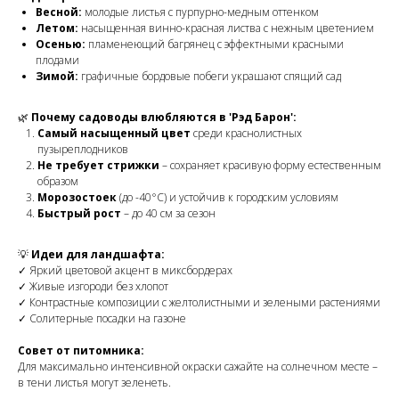
Весной:
молодые листья с пурпурно-медным оттенком
Летом:
насыщенная винно-красная листва с нежным цветением
Осенью:
пламенеющий багрянец с эффектными красными
плодами
Зимой:
графичные бордовые побеги украшают спящий сад
🌿
Почему садоводы влюбляются в 'Рэд Барон':
Самый насыщенный цвет
среди краснолистных
пузыреплодников
Не требует стрижки
– сохраняет красивую форму естественным
образом
Морозостоек
(до -40°C) и устойчив к городским условиям
Быстрый рост
– до 40 см за сезон
💡
Идеи для ландшафта:
✓ Яркий цветовой акцент в миксбордерах
✓ Живые изгороди без хлопот
✓ Контрастные композиции с желтолистными и зелеными растениями
✓ Солитерные посадки на газоне
Совет от питомника:
Для максимально интенсивной окраски сажайте на солнечном месте –
в тени листья могут зеленеть.