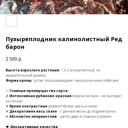
Пузыреплодник калинолистный Ред
барон
2 500
р.
Высота взрослого растения:
1,5-2 м (компактный, но
выразительный размер)
Форма кроны:
густая, полушаровидная с вертикальными побегами
✨
Главные преимущества сорта:
✔
Интенсивная рубиново-красная
окраска листьев – не выгорает
на солнце!
✔
Яркие контрастные
розовато-белые цветы в июне
✔
Декоративен весь сезон
– с ранней весны до поздней осени
✔
Абсолютно неприхотлив
– растет даже в сложных условиях
🍁
Декоративные качества: