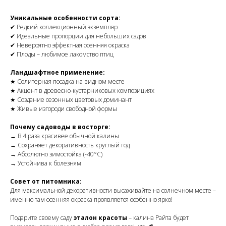
Уникальные особенности сорта:
✔ Редкий коллекционный экземпляр
✔ Идеальные пропорции для небольших садов
✔ Невероятно эффектная осенняя окраска
✔ Плоды – любимое лакомство птиц
Ландшафтное применение:
★ Солитерная посадка на видном месте
★ Акцент в древесно-кустарниковых композициях
★ Создание сезонных цветовых доминант
★ Живые изгороди свободной формы
Почему садоводы в восторге:
→ В 4 раза красивее обычной калины
→ Сохраняет декоративность круглый год
→ Абсолютно зимостойка (-40°C)
→ Устойчива к болезням
Совет от питомника:
Для максимальной декоративности высаживайте на солнечном месте –
именно там осенняя окраска проявляется особенно ярко!
Подарите своему саду
эталон красоты
– калина Райта будет