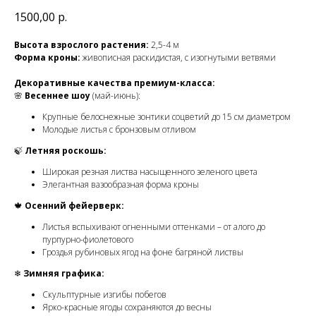
1500,00
р.
Высота взрослого растения:
2,5-4 м
Форма кроны:
живописная раскидистая, с изогнутыми ветвями
Декоративные качества премиум-класса:
🌸
Весеннее шоу
(май-июнь):
Крупные белоснежные зонтики соцветий до 15 см диаметром
Молодые листья с бронзовым отливом
🍃
Летняя роскошь:
Широкая резная листва насыщенного зеленого цвета
Элегантная вазообразная форма кроны
🍁
Осенний фейерверк:
Листья вспыхивают огненными оттенками – от алого до
пурпурно-фиолетового
Гроздья рубиновых ягод на фоне багряной листвы
❄
Зимняя графика:
Скульптурные изгибы побегов
Ярко-красные ягоды сохраняются до весны