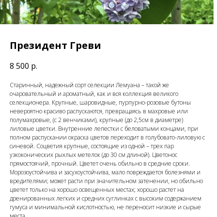
Президент Греви
8 500
р.
Старинный, надежный сорт селекции Лемуана – такой же
очаровательный и ароматный, как и вся коллекция великого
селекционера. Крупные, шаровидные, пурпурно-розовые бутоны
невероятно красиво распускаются, превращаясь в махровые или
полумахровые, (с 2 венчиками), крупные (до 2,5см в диаметре)
лиловые цветки. Внутренние лепестки с беловатыми концами, при
полном распускании окраска цветов переходит в голубовато-лиловую с
синевой. Соцветия крупные, состоящие из одной – трех пар
узкоконических рыхлых метелок (до 30 см длиной). Цветонос
прямостоячий, прочный. Цветет очень обильно в средние сроки.
Морозоустойчива и засухоустойчива, мало повреждается болезнями и
вредителями; может расти при значительном затенении, но обильно
цветет только на хорошо освещенных местах; хорошо растет на
дренированных легких и средних суглинках с высоким содержанием
гумуса и минимальной кислотностью, не переносит низкие и сырые
места.