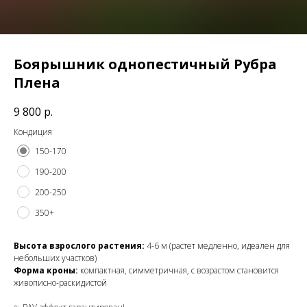
Боярышник однопестичный Рубра
Плена
9 800
р.
Кондиция
150-170
190-200
200-250
350+
Высота взрослого растения:
4-6 м (растет медленно, идеален для
небольших участков)
Форма кроны:
компактная, симметричная, с возрастом становится
живописно-раскидистой