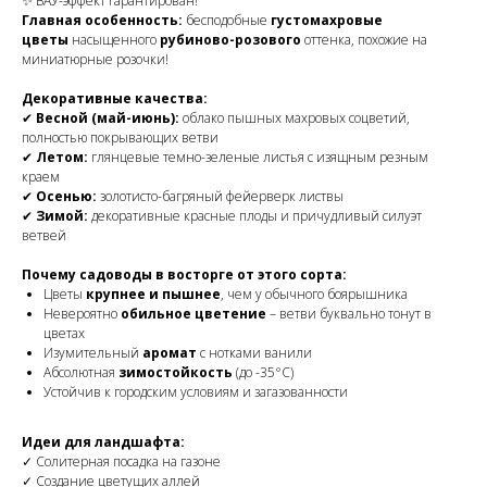
✨ ВАУ-эффект гарантирован!
Главная особенность:
бесподобные
густомахровые
цветы
насыщенного
рубиново-розового
оттенка, похожие на
миниатюрные розочки!
Декоративные качества:
✔
Весной (май-июнь):
облако пышных махровых соцветий,
полностью покрывающих ветви
✔
Летом:
глянцевые темно-зеленые листья с изящным резным
краем
✔
Осенью:
золотисто-багряный фейерверк листвы
✔
Зимой:
декоративные красные плоды и причудливый силуэт
ветвей
Почему садоводы в восторге от этого сорта:
Цветы
крупнее и пышнее
, чем у обычного боярышника
Невероятно
обильное цветение
– ветви буквально тонут в
цветах
Изумительный
аромат
с нотками ванили
Абсолютная
зимостойкость
(до -35°C)
Устойчив к городским условиям и загазованности
Идеи для ландшафта:
✓ Солитерная посадка на газоне
✓ Создание цветущих аллей