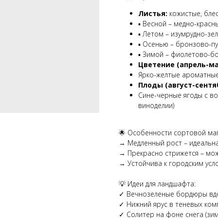
Листья:
кожистые, блес
▪ Весной – медно-красн
▪ Летом – изумрудно-зе
▪ Осенью – бронзово-п
▪ Зимой – фиолетово-б
Цветение (апрель-ма
Ярко-желтые ароматные
Плоды (август-сентя
Сине-черные ягоды с во
виноделии)
🌟 Особенности сортовой ма
→ Медленный рост – идеальна
→ Прекрасно стрижется – м
→ Устойчива к городским усл
💡 Идеи для ландшафта:
✓ Вечнозеленые бордюры вд
✓ Нижний ярус в теневых ком
✓ Солитер на фоне снега (зим