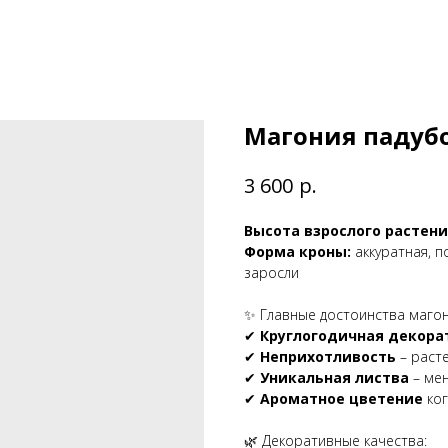
Магония падуб
р.
3 600
Высота взрослого растени
Форма кроны:
аккуратная, п
заросли
✨ Главные достоинства магон
✔
Круглогодичная декора
✔
Неприхотливость
– расте
✔
Уникальная листва
– мен
✔
Ароматное цветение
ког
🌿 Декоративные качества: