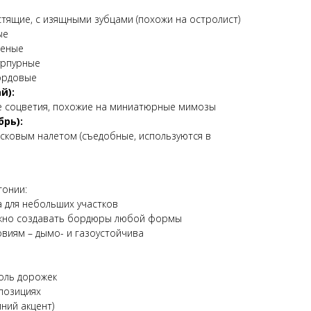
тящие, с изящными зубцами (похожи на остролист)
ые
леные
урпурные
ордовые
й):
 соцветия, похожие на миниатюрные мимозы
брь):
сковым налетом (съедобные, используются в
гонии:
 для небольших участков
ожно создавать бордюры любой формы
овиям – дымо- и газоустойчива
оль дорожек
позициях
ний акцент)