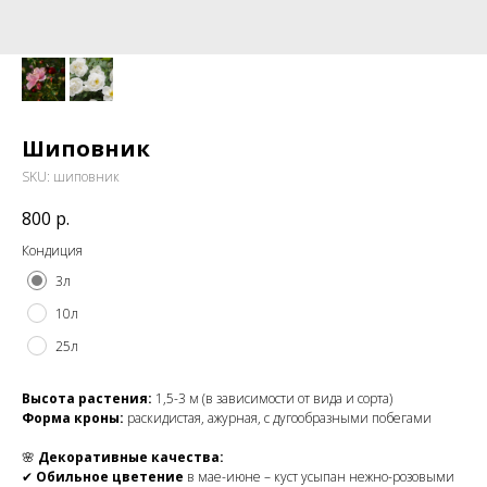
Шиповник
SKU:
шиповник
800
р.
Кондиция
3л
10л
25л
Высота растения:
1,5-3 м (в зависимости от вида и сорта)
Форма кроны:
раскидистая, ажурная, с дугообразными побегами
🌸
Декоративные качества:
✔
Обильное цветение
в мае-июне – куст усыпан нежно-розовыми