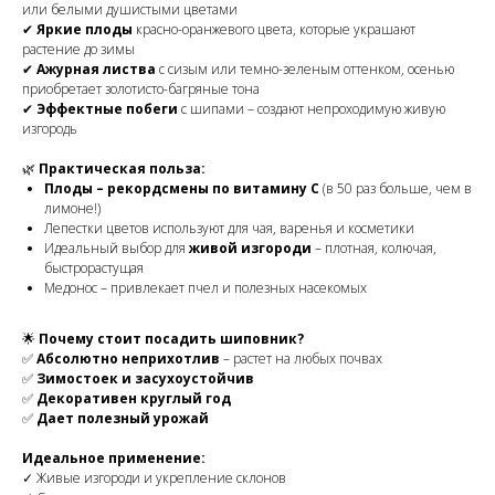
или белыми душистыми цветами
✔
Яркие плоды
красно-оранжевого цвета, которые украшают
растение до зимы
✔
Ажурная листва
с сизым или темно-зеленым оттенком, осенью
приобретает золотисто-багряные тона
✔
Эффектные побеги
с шипами – создают непроходимую живую
изгородь
🌿
Практическая польза:
Плоды – рекордсмены по витамину С
(в 50 раз больше, чем в
лимоне!)
Лепестки цветов используют для чая, варенья и косметики
Идеальный выбор для
живой изгороди
– плотная, колючая,
быстрорастущая
Медонос – привлекает пчел и полезных насекомых
🌟
Почему стоит посадить шиповник?
✅
Абсолютно неприхотлив
– растет на любых почвах
✅
Зимостоек и засухоустойчив
✅
Декоративен круглый год
✅
Дает полезный урожай
Идеальное применение:
✓ Живые изгороди и укрепление склонов