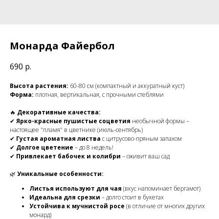
Монарда Файербол
690
р.
Высота растения:
60-80 см (компактный и аккуратный куст)
Форма:
плотная, вертикальная, с прочными стеблями
🔥
Декоративные качества:
✔
Ярко-красные пушистые соцветия
необычной формы –
настоящее "пламя" в цветнике (июль-сентябрь)
✔
Густая ароматная листва
с цитрусово-пряным запахом
✔
Долгое цветение
– до 8 недель!
✔
Привлекает бабочек и колибри
– оживит ваш сад
🌿
Уникальные особенности:
Листья используют для чая
(вкус напоминает бергамот)
Идеальна для срезки
– долго стоит в букетах
Устойчива к мучнистой росе
(в отличие от многих других
монард)