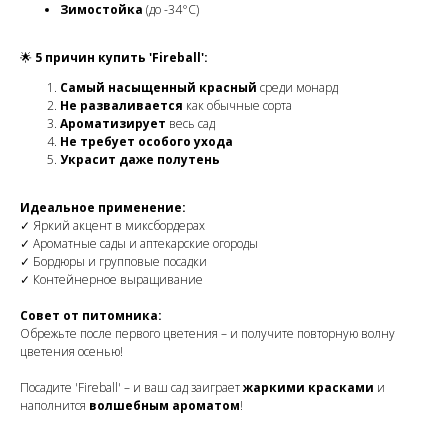
Зимостойка
(до -34°C)
🌟
5 причин купить 'Fireball':
Самый насыщенный красный
среди монард
Не разваливается
как обычные сорта
Ароматизирует
весь сад
Не требует особого ухода
Украсит даже полутень
Идеальное применение:
✓ Яркий акцент в миксбордерах
✓ Ароматные сады и аптекарские огороды
✓ Бордюры и групповые посадки
✓ Контейнерное выращивание
Совет от питомника:
Обрежьте после первого цветения – и получите повторную волну
цветения осенью!
Посадите 'Fireball' – и ваш сад заиграет
жаркими красками
и
наполнится
волшебным ароматом
!