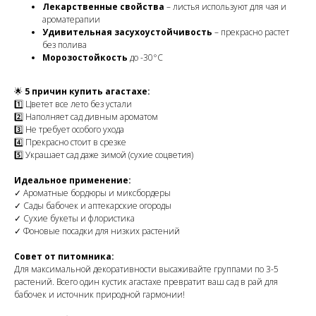
Лекарственные свойства
– листья используют для чая и
ароматерапии
Удивительная засухоустойчивость
– прекрасно растет
без полива
Морозостойкость
до -30°C
🌟
5 причин купить агастахе:
1️⃣ Цветет все лето без устали
2️⃣ Наполняет сад дивным ароматом
3️⃣ Не требует особого ухода
4️⃣ Прекрасно стоит в срезке
5️⃣ Украшает сад даже зимой (сухие соцветия)
Идеальное применение:
✓ Ароматные бордюры и миксбордеры
✓ Сады бабочек и аптекарские огороды
✓ Сухие букеты и флористика
✓ Фоновые посадки для низких растений
Совет от питомника:
Для максимальной декоративности высаживайте группами по 3-5
растений. Всего один кустик агастахе превратит ваш сад в рай для
бабочек и источник природной гармонии!