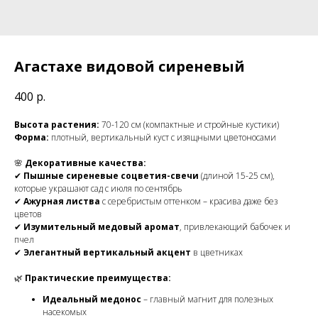
Агастахе видовой сиреневый
400
р.
Высота растения:
70-120 см (компактные и стройные кустики)
Форма:
плотный, вертикальный куст с изящными цветоносами
🌸
Декоративные качества:
✔
Пышные сиреневые соцветия-свечи
(длиной 15-25 см),
которые украшают сад с июля по сентябрь
✔
Ажурная листва
с серебристым оттенком – красива даже без
цветов
✔
Изумительный медовый аромат
, привлекающий бабочек и
пчел
✔
Элегантный вертикальный акцент
в цветниках
🌿
Практические преимущества:
Идеальный медонос
– главный магнит для полезных
насекомых