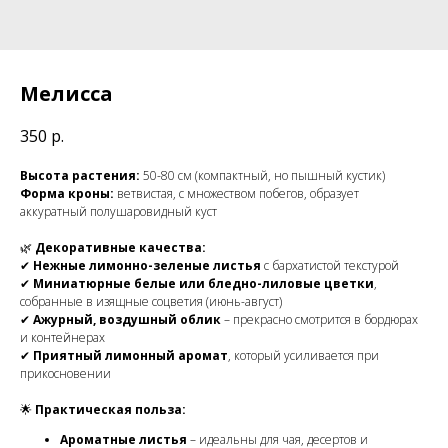
Мелисса
350
р.
Высота растения:
50-80 см (компактный, но пышный кустик)
Форма кроны:
ветвистая, с множеством побегов, образует
аккуратный полушаровидный куст
🌿
Декоративные качества:
✔
Нежные лимонно-зеленые листья
с бархатистой текстурой
✔
Миниатюрные белые или бледно-лиловые цветки
,
собранные в изящные соцветия (июнь-август)
✔
Ажурный, воздушный облик
– прекрасно смотрится в бордюрах
и контейнерах
✔
Приятный лимонный аромат
, который усиливается при
прикосновении
🌟
Практическая польза:
Ароматные листья
– идеальны для чая, десертов и