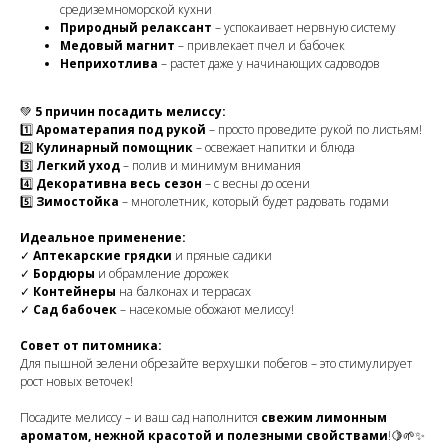
средиземноморской кухни
Природный релаксант
– успокаивает нервную систему
Медовый магнит
– привлекает пчел и бабочек
Неприхотлива
– растет даже у начинающих садоводов
💚
5 причин посадить мелиссу:
1️⃣
Ароматерапия под рукой
– просто проведите рукой по листьям!
2️⃣
Кулинарный помощник
– освежает напитки и блюда
3️⃣
Легкий уход
– полив и минимум внимания
4️⃣
Декоративна весь сезон
– с весны до осени
5️⃣
Зимостойка
– многолетник, который будет радовать годами
Идеальное применение:
✓
Аптекарские грядки
и пряные садики
✓
Бордюры
и обрамление дорожек
✓
Контейнеры
на балконах и террасах
✓
Сад бабочек
– насекомые обожают мелиссу!
Совет от питомника:
Для пышной зелени обрезайте верхушки побегов – это стимулирует
рост новых веточек!
Посадите мелиссу – и ваш сад наполнится
свежим лимонным
ароматом, нежной красотой и полезными свойствами
!🍋🌱✨