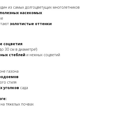
один из самых долгоцветущих многолетников
 полезных насекомых
ке
етают
золотистые оттенки
е соцветия
о 30 см в диаметре!)
мных стеблей
и нежных соцветий
оне газона
водоемов
го стиля
х уголков
сада
ге:
 на тяжелых почвах