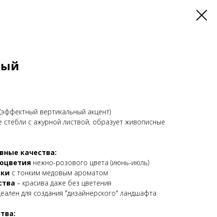
вый
 (эффектный вертикальный акцент)
 стебли с ажурной листвой, образует живописные
вные качества:
оцветия
нежно-розового цвета (июнь-июль)
тки
с тонким медовым ароматом
ства
– красива даже без цветения
деален для создания "дизайнерского" ландшафта
тва: