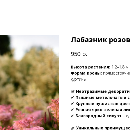
Лабазник розо
р.
950
Высота растения:
1,2–1,8 м
Форма кроны:
прямостоячие
куртины
🌸
Неотразимые декорати
✔
Пышные метельчатые с
✔
Крупные пушистые цве
✔
Резная ярко-зеленая ли
✔
Благородный силуэт
– и
🌿
Уникальные преимущес