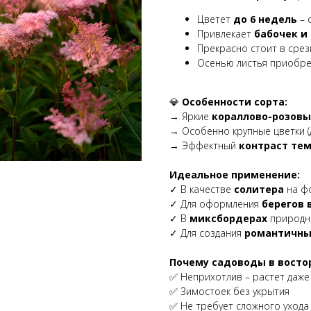
Цветет
до 6 недель
– 
Привлекает
бабочек и
Прекрасно стоит в срез
Осенью листья приобр
💎
Особенности сорта:
→ Яркие
кораллово-розовы
→ Особенно крупные цветки (д
→ Эффектный
контраст те
Идеальное применение:
✓ В качестве
солитера
на ф
✓ Для оформления
берегов 
✓ В
миксбордерах
природно
✓ Для создания
романтичны
Почему садоводы в востор
✅ Неприхотлив – растет даже
✅ Зимостоек без укрытия
✅ Не требует сложного ухода