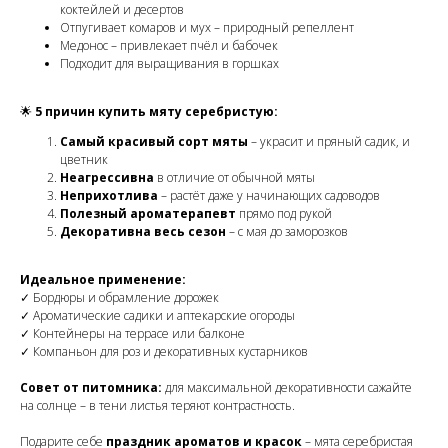
коктейлей и десертов
Отпугивает комаров и мух – природный репеллент
Медонос – привлекает пчёл и бабочек
Подходит для выращивания в горшках
🌟
5 причин купить мяту серебристую:
Самый красивый сорт мяты
– украсит и пряный садик, и
цветник
Неагрессивна
в отличие от обычной мяты
Неприхотлива
– растёт даже у начинающих садоводов
Полезный ароматерапевт
прямо под рукой
Декоративна весь сезон
– с мая до заморозков
Идеальное применение:
✓ Бордюры и обрамление дорожек
✓ Ароматические садики и аптекарские огороды
✓ Контейнеры на террасе или балконе
✓ Компаньон для роз и декоративных кустарников
Совет от питомника:
для максимальной декоративности сажайте
на солнце – в тени листья теряют контрастность.
Подарите себе
праздник ароматов и красок
– мята серебристая