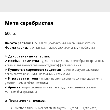
Мята серебристая
600
р.
Высота растения:
50-80 см (компактный, но пышный кустик)
Форма кроны:
плотная, кустистая, с вертикальными побегами
✨
Декоративные качества:
✔
Необычная листва
– удлинённые листья с серебристо-кремовым
краем и зелёной серединой создают эффект мерцания
✔
Пушистые сиреневые соцветия
– в июле-августе растение
покрывается нежными цветочными свечками
✔
Игра света и тени
– листья переливаются на солнце, делая мяту
украшением любого цветника
✔
Аромат!
– при касании или ветре воздух наполняется свежим
мятным благоуханием
🌿
Практическая польза:
Листья с мягким ментоловым вкусом – идеальны для чаёв,