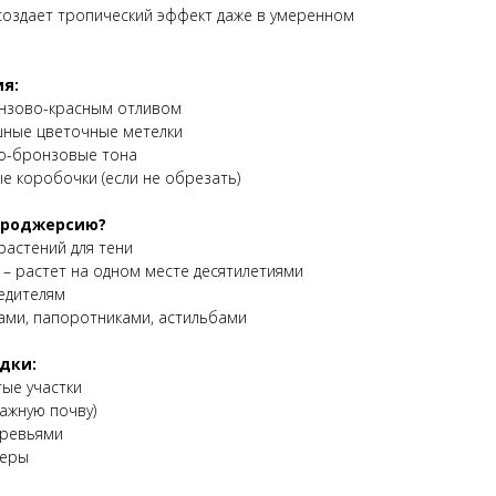
создает тропический эффект даже в умеренном
я:
онзово-красным отливом
шные цветочные метелки
о-бронзовые тона
 коробочки (если не обрезать)
 роджерсию?
астений для тени
 – растет на одном месте десятилетиями
едителям
ами, папоротниками, астильбами
дки:
тые участки
ажную почву)
еревьями
деры