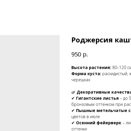
Роджерсия каш
р.
950
Высота растения:
80–120 см
Форма куста:
раскидистый, 
черешках
🌿
Декоративные качества 
✔
Гигантские листья
– до 
бронзовым оттенком при рас
✔
Пышные метельчатые с
цветов в июле
✔
Осенний фейерверк
– ли
оттенки