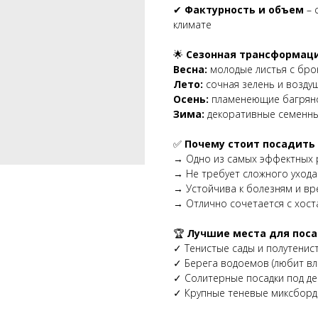
✔
Фактурность и объем
– 
климате
🌟
Сезонная трансформаци
Весна:
молодые листья с бр
Лето:
сочная зелень и возду
Осень:
пламенеющие багрян
Зима:
декоративные семенные
✅
Почему стоит посадить
→ Одно из самых эффектных р
→ Не требует сложного ухода
→ Устойчива к болезням и вр
→ Отлично сочетается с хост
🏆
Лучшие места для поса
✓ Тенистые сады и полутенис
✓ Берега водоемов (любит вл
✓ Солитерные посадки под д
✓ Крупные теневые миксбор