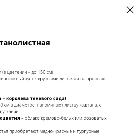
танолистная
 (в цветении – до 150 см)
живописный куст с крупными листьями на прочных
– королева теневого сада!
50 см в диаметре, напоминают листву каштана, с
пускании
оцветия
– облако кремово-белых или розоватых
стья приобретают медно-красные и пурпурные