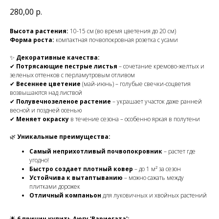
280,00
р.
Высота растения:
10-15 см (во время цветения до 20 см)
Форма роста:
компактная почвопокровная розетка с усами
✨
Декоративные качества:
✔
Потрясающие пестрые листья
– сочетание кремово-желтых и
зеленых оттенков с перламутровым отливом
✔
Весеннее цветение
(май-июнь) – голубые свечки-соцветия
возвышаются над листвой
✔
Полувечнозеленое растение
– украшает участок даже ранней
весной и поздней осенью
✔
Меняет окраску
в течение сезона – особенно яркая в полутени
🌿
Уникальные преимущества:
Самый неприхотливый почвопокровник
– растет где
угодно!
Быстро создает плотный ковер
– до 1 м² за сезон
Устойчива к вытаптыванию
– можно сажать между
плитками дорожек
Отличный компаньон
для луковичных и хвойных растений
🌟
6 причин купить Аюгу 'Вариегата':