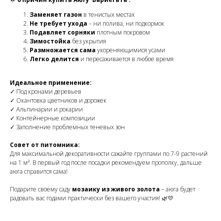
Заменяет газон
в тенистых местах
Не требует ухода
– ни полива, ни подкормок
Подавляет сорняки
плотным покровом
Зимостойка
без укрытия
Размножается сама
укореняющимися усами
Легко делится
и пересаживается в любое время
Идеальное применение:
✓ Под кронами деревьев
✓ Окантовка цветников и дорожек
✓ Альпинарии и рокарии
✓ Контейнерные композиции
✓ Заполнение проблемных теневых зон
Совет от питомника:
Для максимальной декоративности сажайте группами по 7-9 растений
на 1 м². В первый год после посадки рекомендуем прополку, дальше
аюга справится сама!
Подарите своему саду
мозаику из живого золота
– аюга будет
радовать вас годами практически без вашего участия! 🌿💛