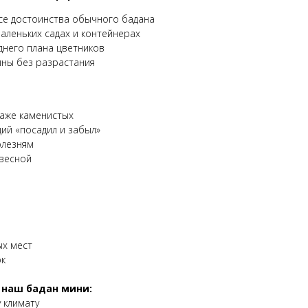
се достоинства обычного бадана
аленьких садах и контейнерах
днего плана цветников
ины без разрастания
даже каменистых
щий «посадил и забыл»
олезням
весной
ых мест
ок
 наш бадан мини:
 климату