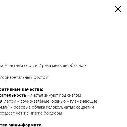
(компактный сорт, в 2 раза меньше обычного
с горизонтальным ростом
ративные качества:
кательность
– листья зимуют под снегом
ья
, летом – сочно-зелёные, осенью – пламенеющие
-май) – розовые облака колокольчатых соцветий
создаёт чёткие низкие бордюры
тва мини-формата: