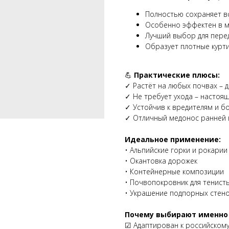
Полностью сохраняет в
Особенно эффектен в м
Лучший выбор для пере
Образует плотные курт
💪
Практические плюсы:
✓ Растёт на любых почвах – 
✓ Не требует ухода – настоя
✓ Устойчив к вредителям и б
✓ Отличный медонос ранней 
Идеальное применение:
• Альпийские горки и рокарии
• Окантовка дорожек
• Контейнерные композиции
• Почвопокровник для тенист
• Украшение подпорных стен
Почему выбирают именно
☑ Адаптирован к российскому