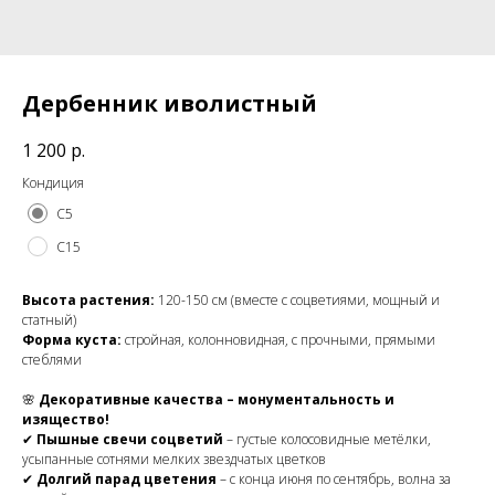
Дербенник иволистный
1 200
р.
Кондиция
С5
С15
Высота растения:
120-150 см (вместе с соцветиями, мощный и
статный)
Форма куста:
стройная, колонновидная, с прочными, прямыми
стеблями
🌸
Декоративные качества – монументальность и
изящество!
✔
Пышные свечи соцветий
– густые колосовидные метёлки,
усыпанные сотнями мелких звездчатых цветков
✔
Долгий парад цветения
– с конца июня по сентябрь, волна за