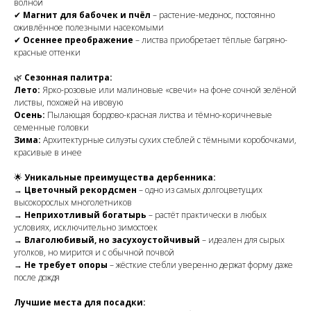
волной
✔
Магнит для бабочек и пчёл
– растение-медонос, постоянно
оживлённое полезными насекомыми
✔
Осеннее преображение
– листва приобретает тёплые багряно-
красные оттенки
🌿
Сезонная палитра:
Лето:
Ярко-розовые или малиновые «свечи» на фоне сочной зелёной
листвы, похожей на ивовую
Осень:
Пылающая бордово-красная листва и тёмно-коричневые
семенные головки
Зима:
Архитектурные силуэты сухих стеблей с тёмными коробочками,
красивые в инее
🌟
Уникальные преимущества дербенника:
→
Цветочный рекордсмен
– одно из самых долгоцветущих
высокорослых многолетников
→
Неприхотливый богатырь
– растёт практически в любых
условиях, исключительно зимостоек
→
Влаголюбивый, но засухоустойчивый
– идеален для сырых
уголков, но мирится и с обычной почвой
→
Не требует опоры
– жёсткие стебли уверенно держат форму даже
после дождя
Лучшие места для посадки: