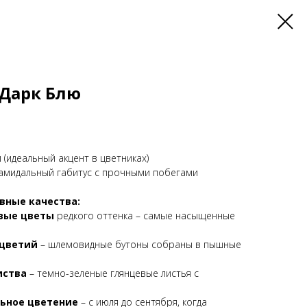
 Дарк Блю
 (идеальный акцент в цветниках)
мидальный габитус с прочными побегами
вные качества:
вые цветы
редкого оттенка – самые насыщенные
оцветий
– шлемовидные бутоны собраны в пышные
иства
– темно-зеленые глянцевые листья с
ьное цветение
– с июля до сентября, когда