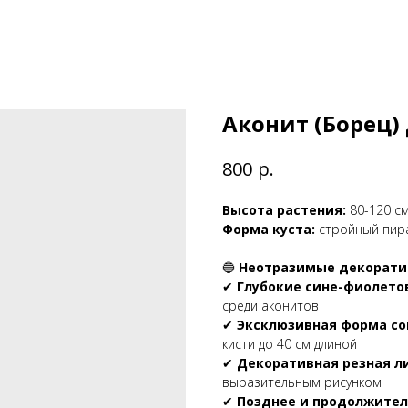
Аконит (Борец)
р.
800
Высота растения:
80-120 см
Форма куста:
стройный пира
🔵
Неотразимые декорати
✔
Глубокие сине-фиолето
среди аконитов
✔
Эксклюзивная форма с
кисти до 40 см длиной
✔
Декоративная резная л
выразительным рисунком
✔
Позднее и продолжител