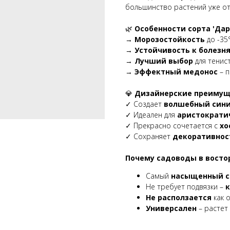
большинство растений уже о
🌿
Особенности сорта 'Дар
→
Морозостойкость
до -35
→
Устойчивость к болезн
→
Лучший выбор
для тенист
→
Эффектный медонос
– п
💎
Дизайнерские преимущ
✓ Создает
волшебный сини
✓ Идеален для
аристократи
✓ Прекрасно сочетается с
хо
✓ Сохраняет
декоративност
Почему садоводы в востор
Самый
насыщенный с
Не требует подвязки –
к
Не расползается
как 
Универсален
– растет 