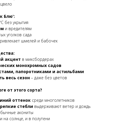
тцвело
к Блю':
°C без укрытия
ям
и вредителям
ых уголков сада
ривлекает шмелей и бабочек
ества:
й акцент
в миксбордерах
ческих монохромных садов
стами, папоротниками и астильбами
ь весь сезон
– даже без цветов
ге от этого сорта?
иний оттенок
среди многолетников
репкие стебли
выдерживают ветер и дождь
обычные акониты
и на солнце, и в полутени