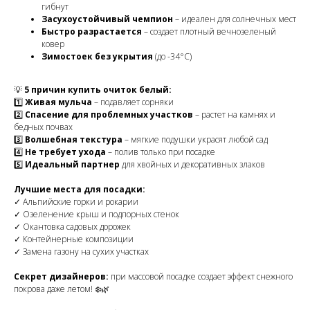
гибнут
Засухоустойчивый чемпион
– идеален для солнечных мест
Быстро разрастается
– создает плотный вечнозеленый
ковер
Зимостоек без укрытия
(до -34°C)
💡
5 причин купить очиток белый:
1️⃣
Живая мульча
– подавляет сорняки
2️⃣
Спасение для проблемных участков
– растет на камнях и
бедных почвах
3️⃣
Волшебная текстура
– мягкие подушки украсят любой сад
4️⃣
Не требует ухода
– полив только при посадке
5️⃣
Идеальный партнер
для хвойных и декоративных злаков
Лучшие места для посадки:
✓ Альпийские горки и рокарии
✓ Озеленение крыш и подпорных стенок
✓ Окантовка садовых дорожек
✓ Контейнерные композиции
✓ Замена газону на сухих участках
Секрет дизайнеров:
при массовой посадке создает эффект снежного
покрова даже летом! ❄️🌿