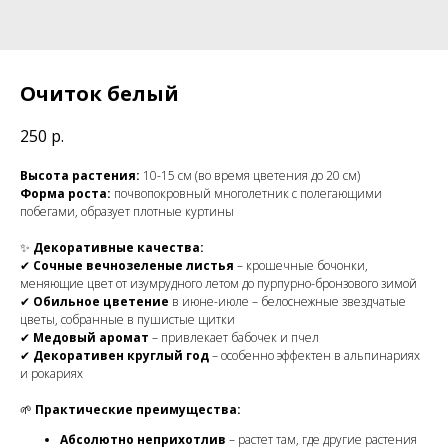
Очиток белый
250
р.
Высота растения:
10-15 см (во время цветения до 20 см)
Форма роста:
почвопокровный многолетник с полегающими
побегами, образует плотные куртины
✨
Декоративные качества:
✔
Сочные вечнозеленые листья
– крошечные бочонки,
меняющие цвет от изумрудного летом до пурпурно-бронзового зимой
✔
Обильное цветение
в июне-июле – белоснежные звездчатые
цветы, собранные в пушистые щитки
✔
Медовый аромат
– привлекает бабочек и пчел
✔
Декоративен круглый год
– особенно эффектен в альпинариях
и рокариях
🌱
Практические преимущества:
Абсолютно неприхотлив
– растет там, где другие растения