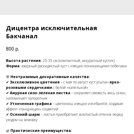
Дицентра исключительная
Бакчанал
800
р.
Высота растения:
25-35 см (компактный, аккуратный кустик)
Форма:
ажурный раскидистый куст с изящно поникающими побегами
🌸
Неотразимые декоративные качества:
✔
Эксклюзивное цветение
– с мая по август куст усыпан
ярко-
розовыми сердечками
с белой «капелькой»
✔
Ажурная сизо-зеленая листва
– сохраняет свежесть весь сезон,
напоминает папоротник
✔
Утонченная графика
– цветоносы изящно изгибаются, создавая
эффект «танцующих» соцветий
✔
Осенний шарм
– листья приобретают золотистый оттенок перед
уходом на зимовку
🌿
Практические преимущества: