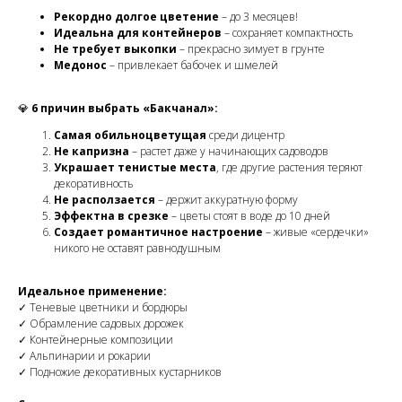
Рекордно долгое цветение
– до 3 месяцев!
Идеальна для контейнеров
– сохраняет компактность
Не требует выкопки
– прекрасно зимует в грунте
Медонос
– привлекает бабочек и шмелей
💎
6 причин выбрать «Бакчанал»:
Самая обильноцветущая
среди дицентр
Не капризна
– растет даже у начинающих садоводов
Украшает тенистые места
, где другие растения теряют
декоративность
Не расползается
– держит аккуратную форму
Эффектна в срезке
– цветы стоят в воде до 10 дней
Создает романтичное настроение
– живые «сердечки»
никого не оставят равнодушным
Идеальное применение:
✓ Теневые цветники и бордюры
✓ Обрамление садовых дорожек
✓ Контейнерные композиции
✓ Альпинарии и рокарии
✓ Подножие декоративных кустарников