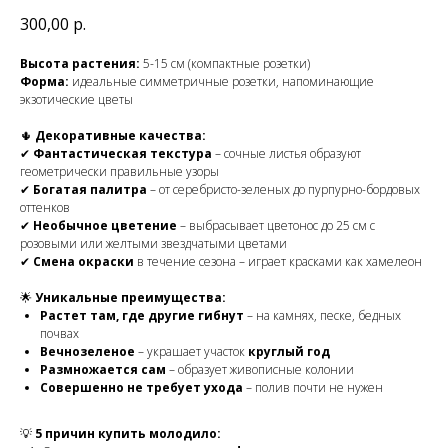
300,00
р.
Высота растения:
5-15 см (компактные розетки)
Форма:
идеальные симметричные розетки, напоминающие
экзотические цветы
🌵
Декоративные качества:
✔
Фантастическая текстура
– сочные листья образуют
геометрически правильные узоры
✔
Богатая палитра
– от серебристо-зеленых до пурпурно-бордовых
оттенков
✔
Необычное цветение
– выбрасывает цветонос до 25 см с
розовыми или желтыми звездчатыми цветами
✔
Смена окраски
в течение сезона – играет красками как хамелеон
🌟
Уникальные преимущества:
Растет там, где другие гибнут
– на камнях, песке, бедных
почвах
Вечнозеленое
– украшает участок
круглый год
Размножается сам
– образует живописные колонии
Совершенно не требует ухода
– полив почти не нужен
💡
5 причин купить молодило: