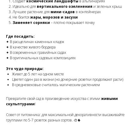
Создает
космические ландшафты
в альпинариях
Идеально для
вертикального озеленения
и зеленых крыш
Лучшее растение для
мини-садов
в контейнерах
Не боится
жары, морозов и засухи
Заменяет сорняки
– плотно покрывает почву
Где посадить:
✦ В расщелинах каменных кладок
✦ В качестве живого бордюра
✦ В современных гравийных садах
✦ В оригинальных садовых композициях
Это чудо природы:
Живет до 5 лет на одном месте
Цветет один раз в жизни (но дочерние розетки продолжают расти)
В средневековье считалось магическим растением
Превратите свой сад в произведение искусства с этими
живыми
скульптурами
!
Совет от питомника:
для максимальной декоративности высаживайте
группами по 5-7 розеток разных сортов. 🎨🌵