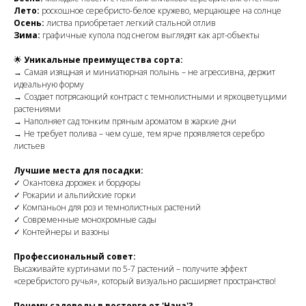
Лето:
роскошное серебристо-белое кружево, мерцающее на солнце
Осень:
листва приобретает легкий стальной отлив
Зима:
графичные купола под снегом выглядят как арт-объекты
🌟
Уникальные преимущества сорта:
→ Самая изящная и миниатюрная полынь – не агрессивна, держит
идеальную форму
→ Создает потрясающий контраст с темнолистными и яркоцветущими
растениями
→ Наполняет сад тонким пряным ароматом в жаркие дни
→ Не требует полива – чем суше, тем ярче проявляется серебро
листьев
Лучшие места для посадки:
✓ Окантовка дорожек и бордюры
✓ Рокарии и альпийские горки
✓ Компаньон для роз и темнолистных растений
✓ Современные монохромные сады
✓ Контейнеры и вазоны
Профессиональный совет:
Высаживайте куртинами по 5-7 растений – получите эффект
«серебристого ручья», который визуально расширяет пространство!
Почему садоводы в восторге от 'Нана'?