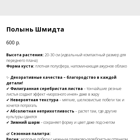
Полынь Шмидта
600
р.
Высота растения:
20-30 см (идеальный компактный размер для
переднего плана)
Форма куста:
плотная полусфера, напоминающая ажурное облако
✨
Декоративные качества – благородство в каждой
детали!
✔
Филигранная серебристая листва
– тончайшие резные
листья создают эффект «морозного инея» даже в жару
✔
Невероятная текстура
– мягкие, шелковистые побеги так и
хочется потрогать
✔
Абсолютная неприхотливость
– растет там, где другие
культуры сдаются
✔
Зимний шарм
– сохраняет форму и цвет даже под снегом
🌿
Сезонная палитра:
Весна:
молодые побеги с нежным оливково-серебристым оттенком