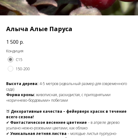
Алыча Алые Паруса
1 500
р.
Кондиция
С15
150-200
Высота дерева:
4-5 метров (идеальный размер для современного
сада)
Форма кроны:
живописная, раскидистая, с приподнятыми
«коричнево-бордовыми» побегами
🍑
Декоративные качества – фейерверк красок в течение
всего сезона!
✔
Фантастическое весеннее цветение
– в апреле дерево
усыпано нежно-розовыми цветами, как облако
✔
Уникальная летняя листва
– молодые листья пурпурно-