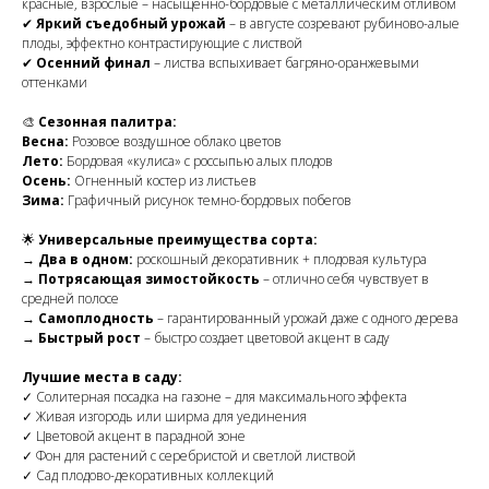
красные, взрослые – насыщенно-бордовые с металлическим отливом
✔
Яркий съедобный урожай
– в августе созревают рубиново-алые
плоды, эффектно контрастирующие с листвой
✔
Осенний финал
– листва вспыхивает багряно-оранжевыми
оттенками
🎨
Сезонная палитра:
Весна:
Розовое воздушное облако цветов
Лето:
Бордовая «кулиса» с россыпью алых плодов
Осень:
Огненный костер из листьев
Зима:
Графичный рисунок темно-бордовых побегов
🌟
Универсальные преимущества сорта:
→
Два в одном:
роскошный декоративник + плодовая культура
→
Потрясающая зимостойкость
– отлично себя чувствует в
средней полосе
→
Самоплодность
– гарантированный урожай даже с одного дерева
→
Быстрый рост
– быстро создает цветовой акцент в саду
Лучшие места в саду:
✓ Солитерная посадка на газоне – для максимального эффекта
✓ Живая изгородь или ширма для уединения
✓ Цветовой акцент в парадной зоне
✓ Фон для растений с серебристой и светлой листвой
✓ Сад плодово-декоративных коллекций