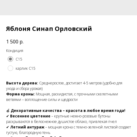
Яблоня Синап Орловский
1 500
р.
Кондиция
С15
карлик С15
Высота дерева:
Среднерослое, достигает 4-5 метров (удобно для
ухода и сбора урожая)
Форма кроны:
Мощная, раскидистая, с прочными скелетными
ветвями – воплощение силы и щедрости
🍎
Декоративные качества – красота в любое время года!
✔
Весеннее цветение
– крупные нежно-розовые бутоны
раскрываются в белоснежное душистое облако, привлекая пчел
✔
Летний антураж
– мощная крона с темно-зеленой листвой создает
густую, благородную тень