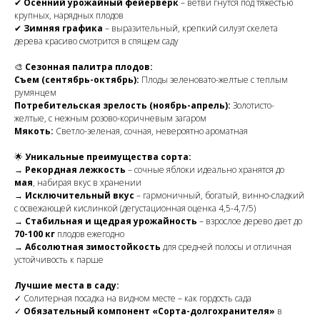
✔
Осенний урожайный фейерверк
– ветви гнутся под тяжестью
крупных, нарядных плодов
✔
Зимняя графика
– выразительный, крепкий силуэт скелета
дерева красиво смотрится в спящем саду
🎨
Сезонная палитра плодов:
Съем (сентябрь-октябрь):
Плоды зеленовато-желтые с теплым
румянцем
Потребительская зрелость (ноябрь-апрель):
Золотисто-
желтые, с нежным розово-коричневым загаром
Мякоть:
Светло-зеленая, сочная, невероятно ароматная
🌟
Уникальные преимущества сорта:
→
Рекордная лежкость
– сочные яблоки идеально хранятся до
мая
, набирая вкус в хранении
→
Исключительный вкус
– гармоничный, богатый, винно-сладкий
с освежающей кислинкой (дегустационная оценка 4,5-4,7/5)
→
Стабильная и щедрая урожайность
– взрослое дерево дает до
70-100 кг
плодов ежегодно
→
Абсолютная зимостойкость
для средней полосы и отличная
устойчивость к парше
Лучшие места в саду:
✓ Солитерная посадка на видном месте – как гордость сада
✓
Обязательный компонент «Сорта-долгохранителя»
в