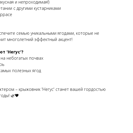
вкусная и непроходимая!)
тании с другими кустарниками
еррасе
еспечите семью уникальными ягодами, которые не
учит многолетний эффектный акцент!
т 'Негус'?
 на небогатых почвах
рь
 самых полезных ягод
актером – крыжовник 'Негус' станет вашей гордостью
оды! 🌿🖤