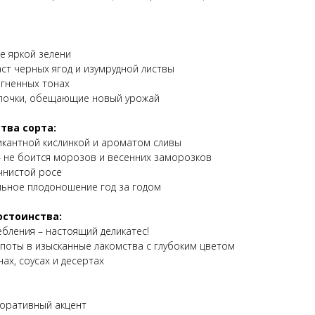
е яркой зелени
ст черных ягод и изумрудной листвы
гненных тонах
 почки, обещающие новый урожай
тва сорта:
пикантной кислинкой и ароматом сливы
 не боится морозов и весенних заморозков
чнистой росе
льное плодоношение год за годом
остоинства:
ебления – настоящий деликатес!
поты в изысканные лакомства с глубоким цветом
ах, соусах и десертах
коративный акцент