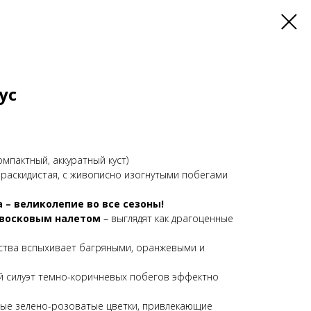
ус
компактный, аккуратный куст)
а раскидистая, с живописно изогнутыми побегами
– великолепие во все сезоны!
 восковым налетом
– выглядят как драгоценные
ства вспыхивает багряными, оранжевыми и
й силуэт темно-коричневых побегов эффектно
ые зелено-розоватые цветки, привлекающие