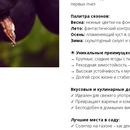
первых пчел
Палитра сезонов:
Весна:
нежные цветки на фон
Лето:
фантастический контра
Осень:
пламенеющий куст в о
Зима:
скульптурный силуэт и
🌟
Уникальные преимущес
→ Крупные, сладкие ягоды с 
→ Рекордная зимостойкость –
→ Высокая устойчивость к му
→ Долгий срок жизни и стаби
Вкусовые и кулинарные д
✓ Идеален для свежего употр
✓ Превращает варенье и ком
✓ Бесподобен в домашних вин
Лучшие места в саду:
✓ Солитер на газоне – как де