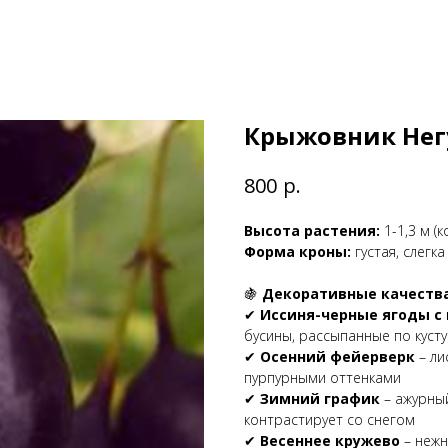
Крыжовник Нег
р.
800
Высота растения:
1-1,3 м (
Форма кроны:
густая, слегк
🍇
Декоративные качества 
✔
Иссиня-черные ягоды с
бусины, рассыпанные по кусту
✔
Осенний фейерверк
– ли
пурпурными оттенками
✔
Зимний график
– ажурны
контрастирует со снегом
✔
Весеннее кружево
– нежн