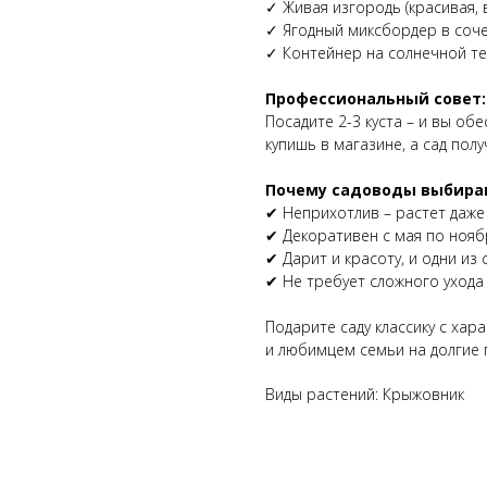
✓ Живая изгородь (красивая, 
✓ Ягодный миксбордер в соче
✓ Контейнер на солнечной т
Профессиональный совет:
Посадите 2-3 куста – и вы об
купишь в магазине, а сад пол
Почему садоводы выбираю
✔ Неприхотлив – растет даже
✔ Декоративен с мая по нояб
✔ Дарит и красоту, и одни из
✔ Не требует сложного ухода
Подарите саду классику с хар
и любимцем семьи на долгие г
Виды растений: Крыжовник