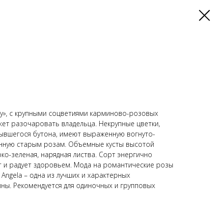
у», с крупными соцветиями карминово-розовых
ет разочаровать владельца. Некрупные цветки,
ывшегося бутона, имеют выраженную вогнуто-
нную старым розам. Объемные кусты высотой
рко-зеленая, нарядная листва. Сорт энергично
т и радует здоровьем. Мода на романтические розы
Angela – одна из лучших и характерных
ны. Рекомендуется для одиночных и групповых