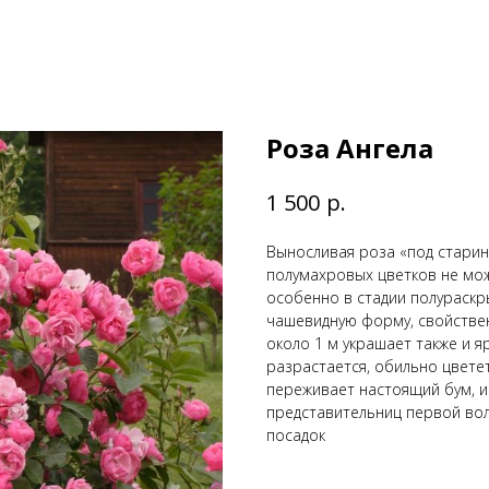
Роза Ангела
р.
1 500
Выносливая роза «под старин
полумахровых цветков не мож
особенно в стадии полураскр
чашевидную форму, свойстве
около 1 м украшает также и я
разрастается, обильно цвете
переживает настоящий бум, и 
представительниц первой вол
посадок