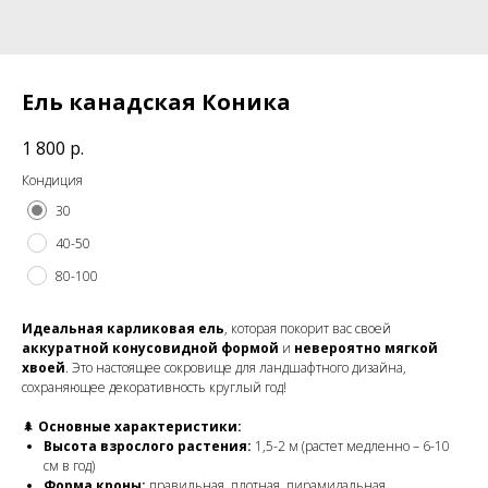
Ель канадская Коника
1 800
р.
Кондиция
30
40-50
80-100
Идеальная карликовая ель
, которая покорит вас своей
аккуратной конусовидной формой
и
невероятно мягкой
хвоей
. Это настоящее сокровище для ландшафтного дизайна,
сохраняющее декоративность круглый год!
🌲
Основные характеристики:
Высота взрослого растения:
1,5-2 м (растет медленно – 6-10
см в год)
Форма кроны:
правильная, плотная, пирамидальная