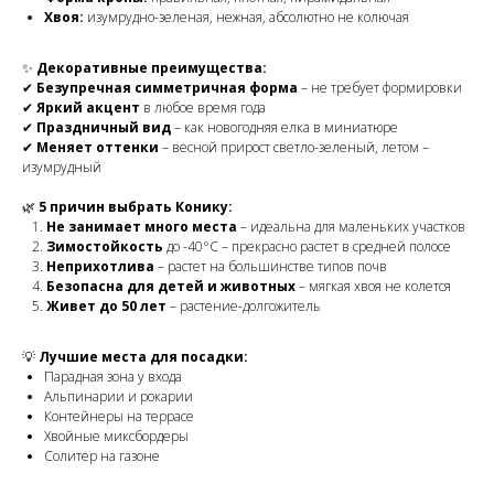
Хвоя:
изумрудно-зеленая, нежная, абсолютно не колючая
✨
Декоративные преимущества:
✔
Безупречная симметричная форма
– не требует формировки
✔
Яркий акцент
в любое время года
✔
Праздничный вид
– как новогодняя елка в миниатюре
✔
Меняет оттенки
– весной прирост светло-зеленый, летом –
изумрудный
🌿
5 причин выбрать Конику:
Не занимает много места
– идеальна для маленьких участков
Зимостойкость
до -40°C – прекрасно растет в средней полосе
Неприхотлива
– растет на большинстве типов почв
Безопасна для детей и животных
– мягкая хвоя не колется
Живет до 50 лет
– растение-долгожитель
💡
Лучшие места для посадки:
Парадная зона у входа
Альпинарии и рокарии
Контейнеры на террасе
Хвойные миксбордеры
Солитер на газоне