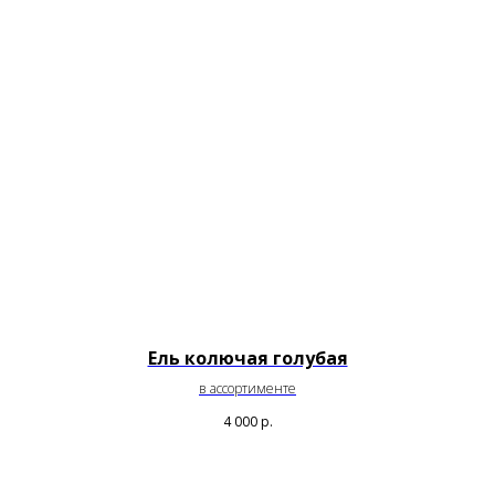
Ель колючая голубая
в ассортименте
4 000
р.