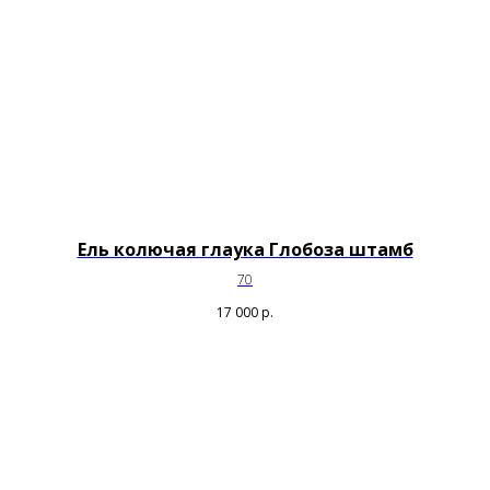
Ель колючая глаука Глобоза штамб
70
17 000
р.