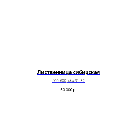
Лиственница сибирская
400-600, обх.31-32
50 000
р.