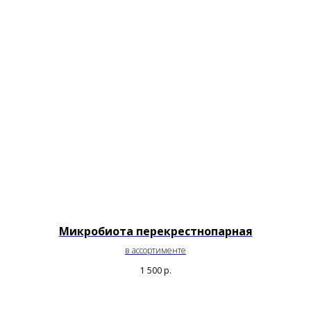
Микробиота перекрестнопарная
в ассортименте
1 500
р.