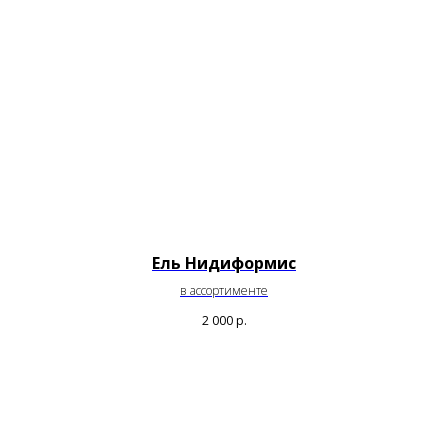
Ель Нидиформис
в ассортименте
2 000
р.