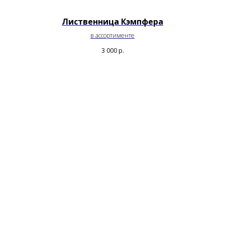
Лиственница Кэмпфера
в ассортименте
3 000
р.