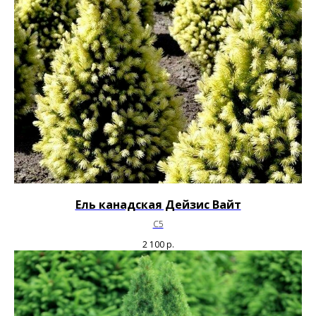
Ель канадская Дейзис Вайт
С5
2 100
р.