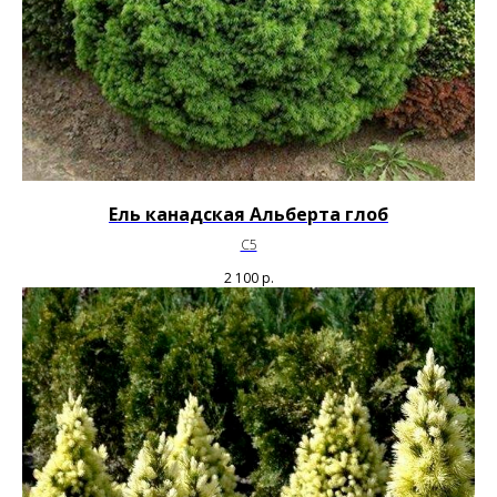
Ель канадская Альберта глоб
С5
2 100
р.