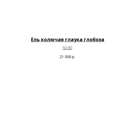
Ель колючая глаука глобоза
50-80
21 000
р.