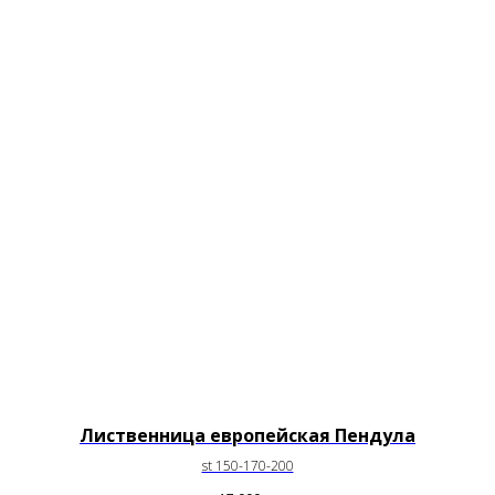
Лиственница европейская Пендула
st 150-170-200