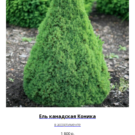
Ель канадская Коника
в ассортименте
1 800
р.