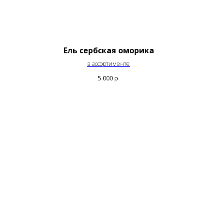
Ель сербская оморика
в ассортименте
5 000
р.