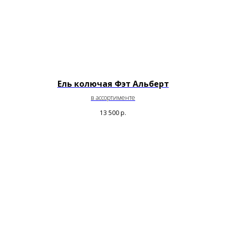
Ель колючая Фэт Альберт
в ассортименте
13 500
р.