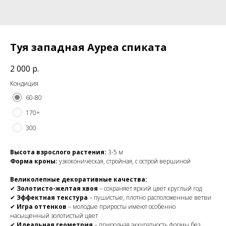
Туя западная Ауреа спиката
2 000
р.
Кондиция
60-80
170+
300
Высота взрослого растения:
3-5 м
Форма кроны:
узкоконическая, стройная, с острой вершиной
Великолепные декоративные качества:
✔
Золотисто-желтая хвоя
– сохраняет яркий цвет круглый год
✔
Эффектная текстура
– пушистые, плотно расположенные ветви
✔
Игра оттенков
– молодые приросты имеют особенно
насыщенный золотистый цвет
✔
Идеальная геометрия
– природная аккуратность формы без