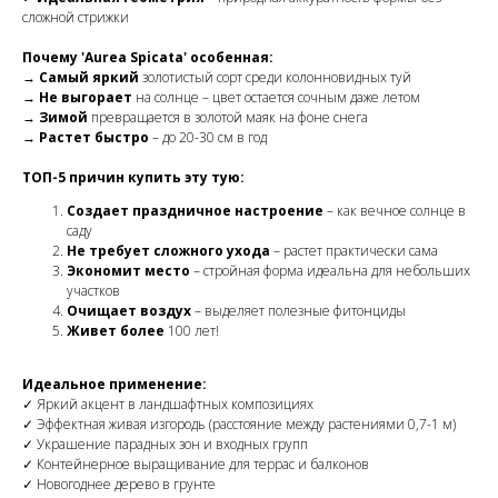
сложной стрижки
Почему 'Aurea Spicata' особенная:
→
Самый яркий
золотистый сорт среди колонновидных туй
→
Не выгорает
на солнце – цвет остается сочным даже летом
→
Зимой
превращается в золотой маяк на фоне снега
→
Растет быстро
– до 20-30 см в год
ТОП-5 причин купить эту тую:
Создает праздничное настроение
– как вечное солнце в
саду
Не требует сложного ухода
– растет практически сама
Экономит место
– стройная форма идеальна для небольших
участков
Очищает воздух
– выделяет полезные фитонциды
Живет более
100 лет!
Идеальное применение:
✓ Яркий акцент в ландшафтных композициях
✓ Эффектная живая изгородь (расстояние между растениями 0,7-1 м)
✓ Украшение парадных зон и входных групп
✓ Контейнерное выращивание для террас и балконов
✓ Новогоднее дерево в грунте