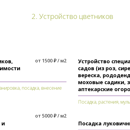
2. Устройство цветников
от 1500 ₽ / м2
иков,
Устройство специ
оимости
садов (из роз, сир
вереска, рододен
моховые садики, 
ланировка, посадка, внесение
аптекарские огор
Посадка, растения, му
от 5000 ₽ / м2
 и
Посадка луковичн