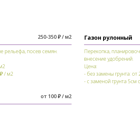
250-350 ₽ / м2
Газон рулонный
е рельефа, посев семян.
Перекопка, планировоч
внесение удобрений.
 м2
Цена:
₽ / м2
- без замены грунта: от 
- с заменой грунта 5см о
от 100 ₽ / м2