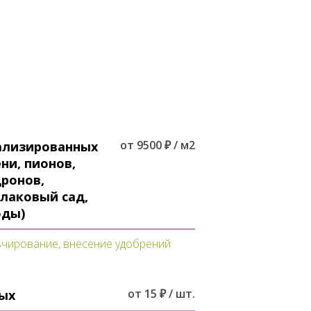
от 9500 ₽ / м2
ализированных
ени, пионов,
дронов,
злаковый сад,
оды)
льчирование, внесение удобрений
от 15 ₽ / шт.
ых